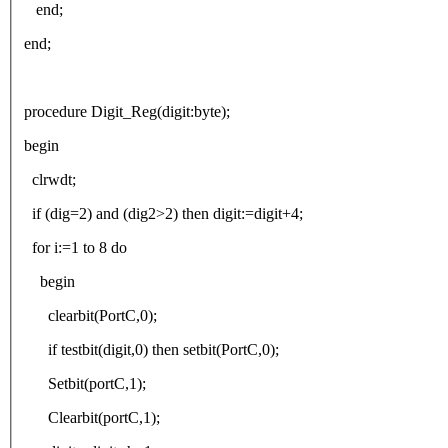
end;
end;
procedure Digit_Reg(digit:byte);
begin
clrwdt;
if (dig=2) and (dig2>2) then digit:=digit+4;
for i:=1 to 8 do
begin
clearbit(PortC,0);
if testbit(digit,0) then setbit(PortC,0);
Setbit(portC,1);
Clearbit(portC,1);