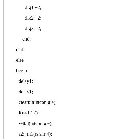
dig1:=2;
dig2:=2;
dig3:=2;
end;
end
else
begin
delay1;
delay1;
clearbit(intcon,gie);
Read_T();
setbit(intcon,gie);
s2:=m1(rs shr 4);