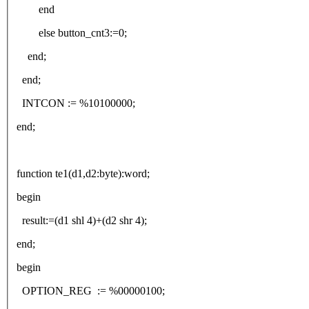
end
else button_cnt3:=0;
end;
end;
INTCON := %10100000;
end;
function te1(d1,d2:byte):word;
begin
result:=(d1 shl 4)+(d2 shr 4);
end;
begin
OPTION_REG := %00000100;