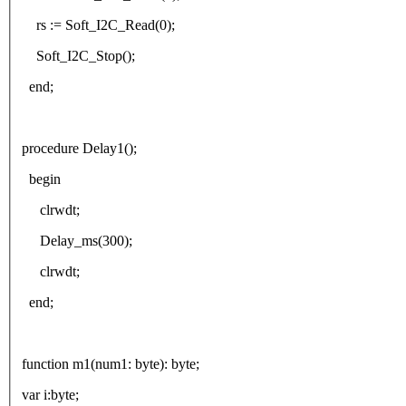
rs := Soft_I2C_Read(0);
Soft_I2C_Stop();
end;
procedure Delay1();
begin
clrwdt;
Delay_ms(300);
clrwdt;
end;
function m1(num1: byte): byte;
var i:byte;