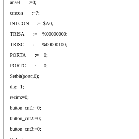
ansel :=0;
cmcon :=7;
INTCON := $A0;
TRISA := %00000000;
TRISC := %00000100;
PORTA := 0;
PORTC := 0;
Setbit(portc,0);
dig:=1;
rezim:=0;
button_cnt1:=0;
button_cnt2:=0;
button_cnt3:=0;