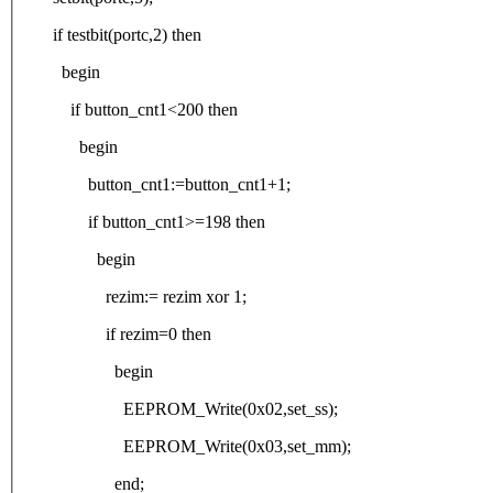
if testbit(portc,2) then
begin
if button_cnt1<200 then
begin
button_cnt1:=button_cnt1+1;
if button_cnt1>=198 then
begin
rezim:= rezim xor 1;
if rezim=0 then
begin
EEPROM_Write(0x02,set_ss);
EEPROM_Write(0x03,set_mm);
end;