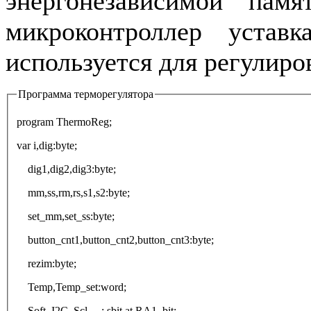
энергонезависимой пам
микроконтроллер устав
используется для регулиро
Программа терморегулятора
program ThermoReg;
var i,dig:byte;
dig1,dig2,dig3:byte;
mm,ss,rm,rs,s1,s2:byte;
set_mm,set_ss:byte;
button_cnt1,button_cnt2,button_cnt3:byte;
rezim:byte;
Temp,Temp_set:word;
Soft_I2C_Scl : sbit at RA1_bit;