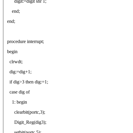
digit:=digit shr 1;
end;
end;
procedure interrupt;
begin
clrwdt;
dig:=dig+1;
if dig>3 then dig:=1;
case dig of
1: begin
clearbit(portc,3);
Digit_Reg(dig3);
setbit(portc,5);