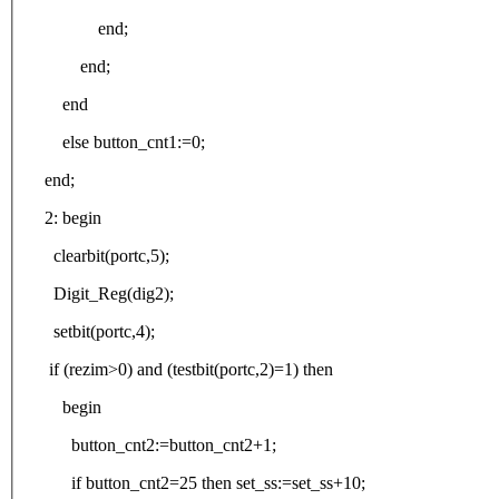
end;
end;
end
else button_cnt1:=0;
end;
2: begin
clearbit(portc,5);
Digit_Reg(dig2);
setbit(portc,4);
if (rezim>0) and (testbit(portc,2)=1) then
begin
button_cnt2:=button_cnt2+1;
if button_cnt2=25 then set_ss:=set_ss+10;