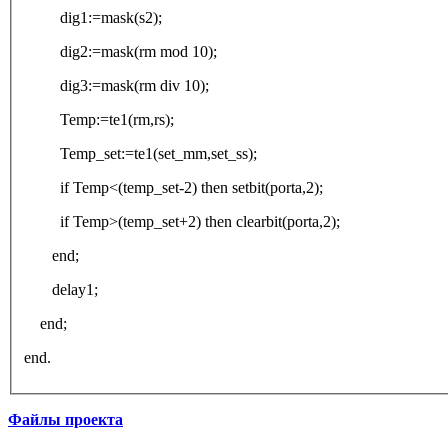
dig1:=mask(s2);
dig2:=mask(rm mod 10);
dig3:=mask(rm div 10);
Temp:=te1(rm,rs);
Temp_set:=te1(set_mm,set_ss);
if Temp<(temp_set-2) then setbit(porta,2);
if Temp>(temp_set+2) then clearbit(porta,2);
end;
delay1;
end;
end.
Файлы проекта