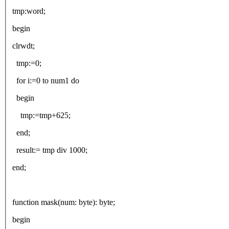
tmp:word;
begin
clrwdt;
tmp:=0;
for i:=0 to num1 do
begin
tmp:=tmp+625;
end;
result:= tmp div 1000;
end;
function mask(num: byte): byte;
begin