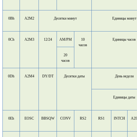
0Bh
A2M2
Десятки минут
Единицы минут
0Ch
A2M3
12/24
AM/PM
10
Единицы часов
часов
20
часов
0Dh
A2M4
DY/DT
Десятки даты
День недели
Единицы даты
0Eh
EOSC
BBSQW
CONV
RS2
RS1
INTCH
A2I