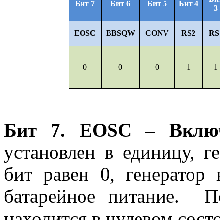
Бит 7
Бит 6
Бит 5
Бит 4
3
EOSC
BBSQW
CONV
RS2
RS
0
0
0
1
1
Бит 7. EOSC
– Включ
установлен в единицу, ге
бит равен 0, генератор
батарейное питание. П
находится в нулевом сост