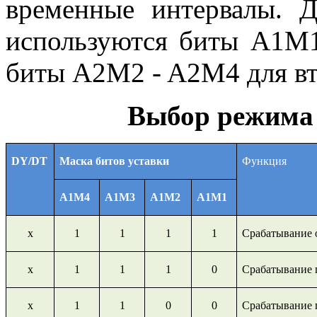
временные интервалы. Д
используются биты A1M1
биты A2M2 - A2M4 для вт
Выбор режима 
DY/DT
Маска битов уставки
Функция
A1M
4
A1M
3
A1M
2
A1M
1
х
1
1
1
1
Срабатывание о
х
1
1
1
0
Срабатывание 
х
1
1
0
0
Срабатывание 