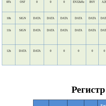
0Fh
OSF
0
0
0
EN32kHz
BSY
A2
10h
SIGN
DATA
DATA
DATA
DATA
DATA
DA
11h
SIGN
DATA
DATA
DATA
DATA
DATA
DA
12h
DATA
DATA
0
0
0
0
0
Регист
Би