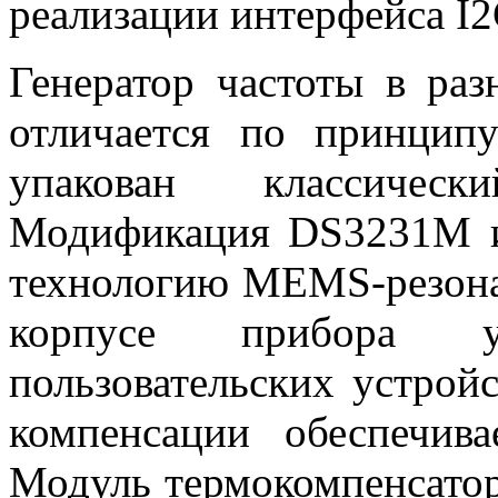
реализации интерфейса
I
2
Генератор частоты в ра
отличается по принцип
упакован классическ
Модификация
DS
3231
M
и
технологию
MEMS
-резон
корпусе прибора уп
пользовательских устройс
компенсации обеспечива
Модуль термокомпенсатор