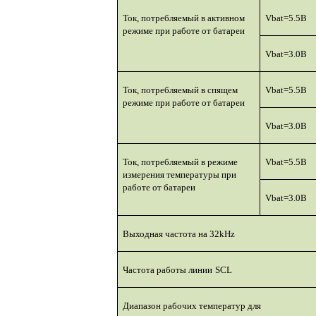
Ток, потребляемый в активном
Vbat
=5.5В
режиме при работе от батареи
Vbat
=3.0В
Ток, потребляемый в спящем
Vbat
=5.5В
режиме при работе от батареи
Vbat
=3.0В
Ток, потребляемый в режиме
Vbat
=5.5В
измерения температуры при
работе от батареи
Vbat
=3.0В
Выходная частота на 32
kHz
Частота работы линии
SCL
Диапазон рабочих температур для