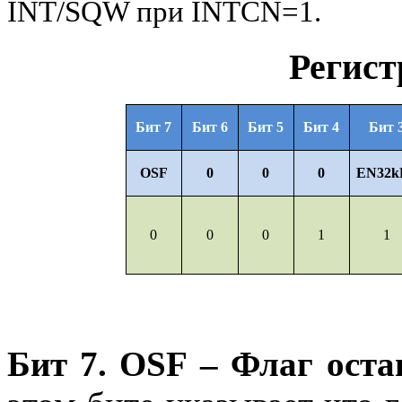
INT/SQW при INTCN=1.
Регист
Бит 7
Бит 6
Бит 5
Бит 4
Бит 
OSF
0
0
0
EN32k
0
0
0
1
1
Бит 7.
OSF
– Флаг оста