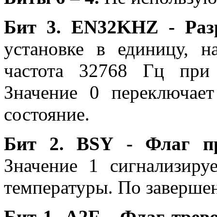
Бит 3.
EN
32
KHZ
- Ра
установке в единицу, н
частота 32768 Гц при 
Значение 0 переключае
состояние.
Бит 2.
BSY
- Флаг п
Значение 1 сигнализиру
температуры. По завершен
Бит 1.
A
2
F
- Флаг трево