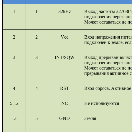
1
1
32
kHz
Выход частоты 32768Гц
подключения через вне
Может оставаться не 
2
2
Vcc
Вход напряжения пита
подключен к земле, есл
3
3
INT
/
SQW
Выход прерывания/част
подключения через вне
Может оставаться не 
прерывания активное с
4
4
RST
Вход сброса. Активное 
5-12
NC
Не используются
13
5
GND
Земля