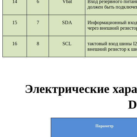
14
6
Vbat
Вход резервного питани
должен быть подключен
15
7
SDA
Информационный вхо
через внешний резисто
16
8
SCL
тактовый вход шины
I
внешний резистор к ши
Электрические хар
D
Параметр