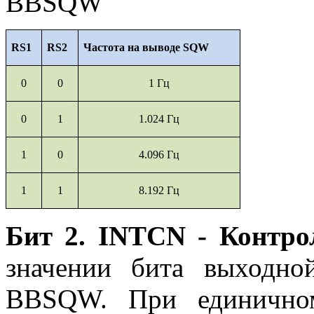
BBSQW
RS1
RS2
Частота на выводе SQW
0
0
1
Гц
0
1
1.024 Гц
1
0
4.096 Гц
1
1
8.192 Гц
Бит 2. INTCN
- Контро
значении бита выходно
BBSQW. При единично