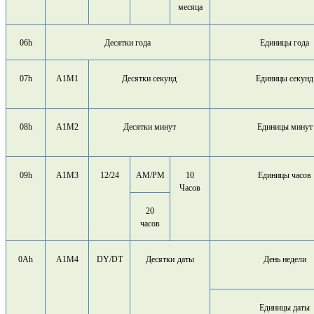
месяца
06h
Десятки года
Единицы года
07h
A1M1
Десятки секунд
Единицы секунд
08h
A1M2
Десятки минут
Единицы минут
09h
A1M3
12/24
AM/PM
10
Единицы часов
Часов
20
часов
0Ah
A1M4
DY/DT
Десятки
даты
День недели
Единицы даты