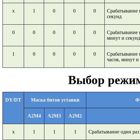
х
1
0
0
0
Срабатывание 
секунд
0
0
0
0
0
Срабатывание п
минут и секун
1
0
0
0
0
Срабатывание 
часов, минут и
Выбор режим
DY/DT
Маска битов уставки
Ф
A
2
M
4
A
2
M
3
A
2
M
2
х
1
1
1
Срабатывание один раз 