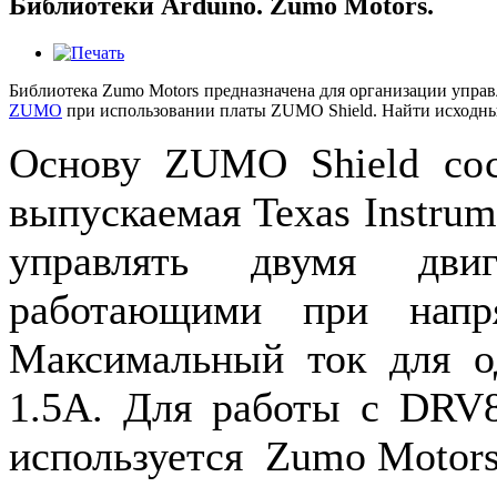
Библиотеки Arduino. Zumo Motors.
Библиотека
Zumo
Motors
предназначена для организации упра
ZUMO
при использовании платы
ZUMO
Shield
. Найти исходны
Основу
ZUMO
Shield
со
выпускаемая
Texas
Instrum
управлять двумя двиг
работающими при напр
Максимальный ток для о
1.5А. Для работы с
DRV
используется
Zumo
Motor