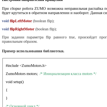
При сборке робота
ZUMO
возможна неправильная распайка п
будет крутиться в обратном направлении и наоборот. Данная 
void
flipLeftMotor
(
boolean
flip
);
void
flipRightMotor
(
boolean
flip
);
При задании параметра
flip
равного
true
, произойдет про
правильным образом.
Пример использования библиотеки.
#
include
<
ZumoMotors
.
h
>
ZumoMotors motors;
/*
Инициализация
класса
motors */
void setup()
{
}
/*
Основной
цикл
*/