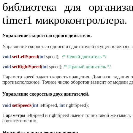
библиотека для органи
timer
1 микроконтроллера.
Управление скоростью одного двигателя.
Управление скоростью одного из двигателей осуществляется 
void
setLeftSpeed
(
int
speed);
/*
Левый
двигатель
*/
void
setRightSpeed
(
int
speed);
/*
Правый
двигатель
*/
Параметр
speed
задает скорость вращения. Диапазон задания 
противоположное. Точное число оборотов зависит от модели д
Управление скоростью двух двигателей.
void
setSpeeds
(
int
leftSpeed,
int
rightSpeed);
Параметры
leftSpeed
и
rightSpeed
имеют точно такой же смысл, 
соотвтетственно.
Настройка направления вращения