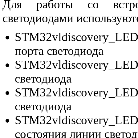
Для работы со встро
светодиодами используют
STM32vldiscovery_LE
порта светодиода
STM32vldiscovery_LE
светодиода
STM32vldiscovery_LED
светодиода
STM32vldiscovery_L
состояния линии свето