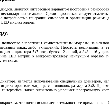
диодов, является интересным вариантом построения разнообр
нестандартных символов. Среди недостатков следует отметить 
 с потребностью генерации символов и организации режима 
и LED-индикаторами.
ру.
полностью аналогичны семисегментным моделям, за исключе
льзования каких-либо ухищрений. Простота реализации, в э
ак для индикатора 5х7 потребуется 12 линий, а 8х8 – 16 упра
чение LED матриц к микроконтроллеру наилучшим образом по
ругие схемы.
икатора, является использование специальных драйверов, н
индикаторов или матрицы светодиодов, размером 8х8. При эт
о интерфейса, также значительно упрощает программную част
микросхем, что почти исключает возможность ее применения в 