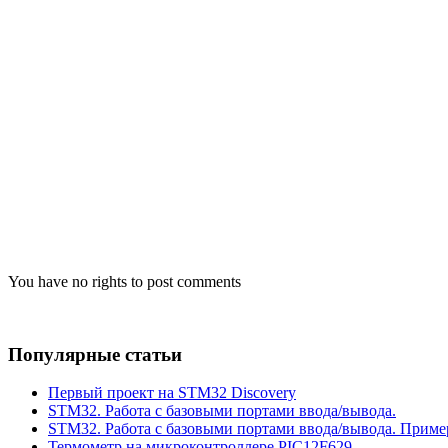
You have no rights to post comments
Популярные статьи
Первый проект на STM32 Discovery
STM32. Работа с базовыми портами ввода/вывода.
STM32. Работа с базовыми портами ввода/вывода. Приме
Термометр на микроконтроллере PIC12F629