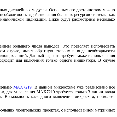
азных дисплейных модулей. Основным его достоинством можно
необходимость задействования больших ресурсов системы, как
динамической индикации. Ниже будут рассмотрены несколько
нием большего числа выводов. Это позволяет использовать
том случае, имеет обратную сторону в виде необходимости
вляющих линий. Данный вариант требует также использования
дходит для включения только одного индикатора. В случае
апример
MAX7219
. В данной микросхеме уже реализовано все
ом, для управления MAX7219 требуется только 3 линии ввода
ь. Возможность каскадного включения микросхем, позволяет
больших любительских проектах, с использованием матричных