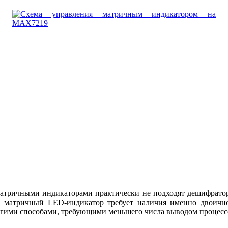
 матричными индикаторами практически не подходят дешифрато
к матричный LED-индикатор требует наличия именно двоично
ругими способами, требующими меньшего числа выводом процесс