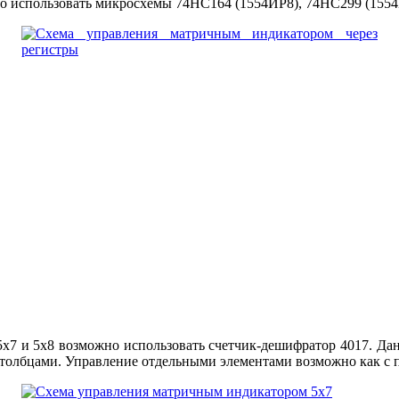
но использовать микросхемы 74HC164 (1554ИР8), 74HC299 (1554
5х7 и 5х8 возможно использовать счетчик-дешифратор 4017. Дан
столбцами. Управление отдельными элементами возможно как с п