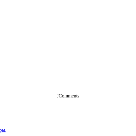
JComments
ры.