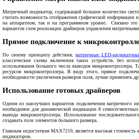
Матричный индикатор, содержащий большое количество свето
считать возможность отображения графической информации и 
на аппаратном, так и на программном уровне. Связано это
вариантов схем реализации драйверов управления матричным
Прямое подключение к микроконтролле
По своему принципу действия,
матричные LED-индикаторы
классические схемы включения таких устройств, без испо
использования большого числа выводов микроконтроллера. Т
ресурсов микроконтроллера. В виду этого, прямое подклю
необходимости увеличения размеров поля, лучше применять д
Использование готовых драйверов
Одним из наилучших вариантов подключения матричного инд
необходимое для динамической индикации 8 семисегментных 
вывода микроконтроллера. Использование последовательног
создавать поле элементов большого размера.
Главным недостатком MAX7219, является высокая стоимость 
индикаторов.