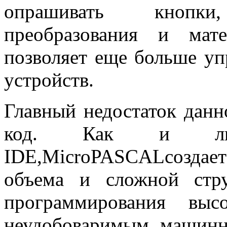
опрашивать кнопк
преобразования и мат
позволяет еще больше уп
устройств.
Главный недостаток дан
код. Как и люб
IDE,
MicroPAS
С
AL
создае
объема и сложной стру
программирования выс
неудобоваримым машинн