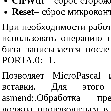
ClrWdt
– сброс сторож
Reset
– сброс микрокон
При необходимости рабо
использовать операцию 
бита записывается после
PORTA
.0:=1.
Позволяет
MicroPascal
ис
вставки. Для этого 
asm
end
;.Обработка пр
должна производиться в