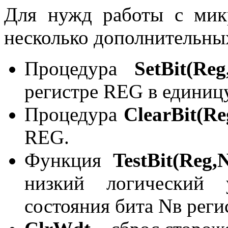
Для нужд работы с мик
несколько дополнительны
Процедура
SetBit
(
Reg
регистре
REG
в единицу
Процедура
ClearBit
(
Re
REG
.
Функция
TestBit
(
Reg
,
низкий логический 
состояния бита
N
в рег